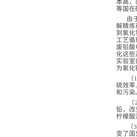
本高，
等国在
由
解精炼
到氧化
工艺循
废铅酸
化这些
实验室
为氧化
（
硫效率
和污染
（
铅，改
柠檬酸
（
3
变了国