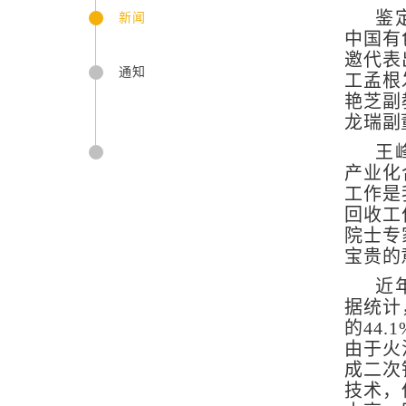
鉴
新闻
中国有
邀代表
通知
工孟根
艳芝副
龙瑞副
王
产业化
工作是
回收工
院士专
宝贵的
近
据统计
的
44.1
由于火
成二次
技术，