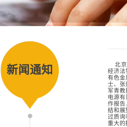
北京化
新闻通知
经济法
有色金
士、张
军青教
电源有
作报告
结和展
过质询
重大的