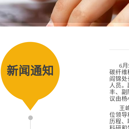
6
新闻通知
碳纤维
阎锦处
人员。
丰、副
议由杨
王
位领导
历程、
科研和