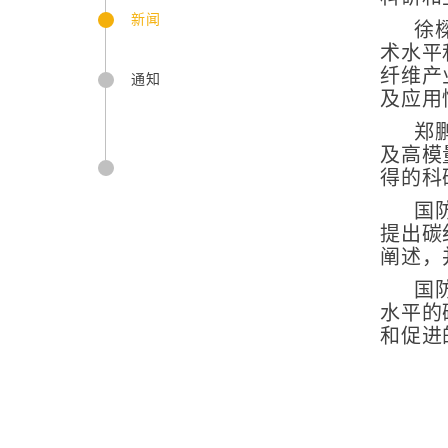
新闻
徐
术水平
纤维产
通知
及应用
郑
及高模
得的科
国
提出碳
阐述，
国
水平的
和促进