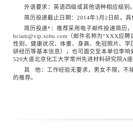
外语要求：英语四级或其他语种相应级别
简历投递截止日期：
2014
年
3
月
2
日前，具
简历投递
*
：推荐采用电子邮件投递简历
bciam@vip.sohu.com
（邮件名称为
“XXX
应聘
性别、健康状况、体重、身高、免冠照片、学
研经历等基本信息），也可面交至本单位李响
520
大道北京化工大学常州先进材料研究院
A
座
其
他：工作经验无要求，男女不限，不
的推荐。