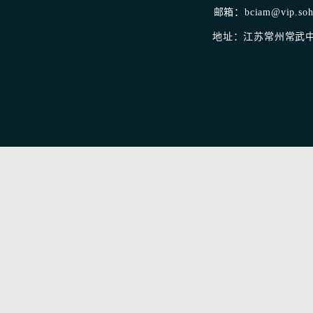
邮箱：bciam@vip.sohu
地址：江苏常州常武中路1