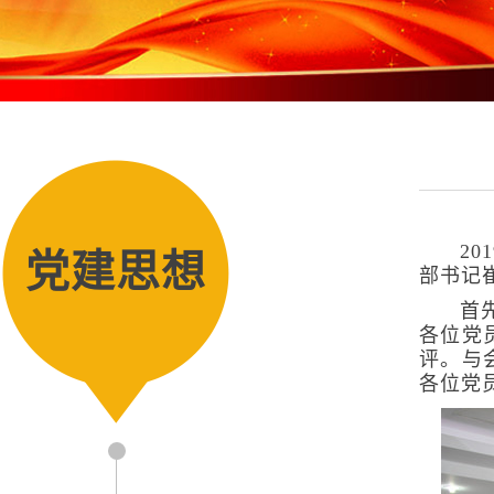
2
党建思想
部书记
首
各位党
评。与
各位党