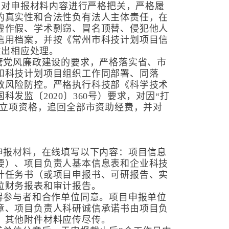
求，对申报材料内容进行严格把关，严格履
的真实性和合法性负有法人主体责任，在
虚作假、学术剽窃、冒名顶替、侵犯他人
信用档案，并按《常州市科技计划项目信
做出相应处理。
管党风廉政建设的要求，严格落实省、市
和科技计划项目组织工作同部署、同落
政风险防控。严格执行科技部《科学技术
发监〔2020〕360号）要求，对因“打
销立项资格，追回全部市资助经费，并对
申报材料，在线填写以下内容：项目信息
要）、项目负责人基本信息表和企业科技
计任务书（或项目申报书、可研报告、实
位财务报表和审计报告。
得参与者和合作单位同意。项目申报单位
章、项目负责人科研诚信承诺书由项目负
，其他附件材料应传尽传。