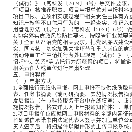
（试行）》（常科发〔2024〕4号）等文件要
行项目审核推荐职责。项目申报单位对申报材料
项目申报、立项和实施过程中相关责任主体有弄
知识产权等不良信用行为的，一经查实，将记入
用管理办法（试行）》（常科发〔2024〕6号）
4.切实落实廉政风险防控要求，按照管行业就要
关于全面从严治党的相关要求，把党风廉政建设
实、同考核，切实加强关键环节和重点岗位的廉
活动评审工作中请托行为处理规定（试行）》（国科
招呼”“走关系”等请托行为所获得的项目，将撤
相关责任人或单位进行严肃处理。
五、申报程序
（一）申报方式
1.全面推行无纸化申报，网上申报不提供纸质版
表、任务书摘要（或可研摘要、实施情况报告摘
发展报告（在市科技服务平台中在线填写）、设
施情况报告，格式详见网上申报通知附件）、单
2.项目申报单位应就网上申报材料的全部内容征
科研诚信承诺书由法定代表人签字并加盖单位公
责人签字后，将扫描件以附件形式上传申报系统