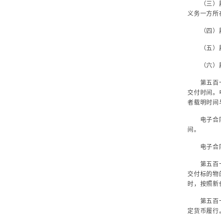
（三）履行
义务一方所
（四）履行
（五）履
（六）履行
第五百一十
交付时间。
者载明时间
电子合同的
间。
电子合同当
第五百一十
交付标的物
时，按照新
第五百一十
定货币履行