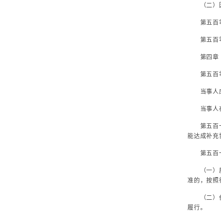
（二）因
第五百零七
第五百零八
第四章 
第五百零
当事人应当
当事人在
第五百一十
能达成补充
第五百一十
（一）质量
准的，按照
（二）价款
履行。