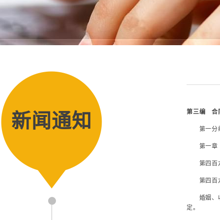
第三编 合
新闻通知
第一分编
第一章 
第四百六
第四百六十
婚姻、收养
定。