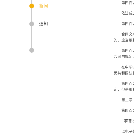
第四百六
新闻
依法成立的
通知
第四百六十
合同文本采
的，应当根
第四百六十
合同的规定
在中华人民
民共和国法
第四百六十
定，但是根
第二章 
第四百六十
书面形式是
以电子数据