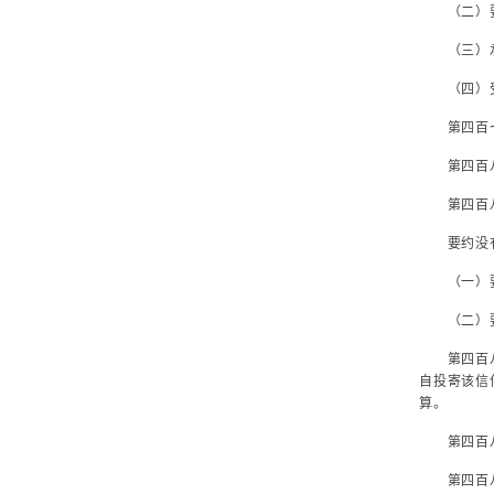
（二）要
（三）承
（四）受
第四百七
第四百八十
第四百八
要约没有
（一）要
（二）要
第四百八十
自投寄该信
算。
第四百八十
第四百八十