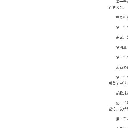
第一千零七
养的义务。
有负担能力
第一千零七
由兄、姐扶
第四章
第一千零七
离婚协议应
第一千零七
婚登记申请
前款规定期
第一千零七
登记，发给
第一千零七