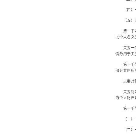
（四）一
（五）其
第一千零六
以个人名义
夫妻一方在
债务用于夫
第一千零六
部分共同所
夫妻对婚姻
夫妻对婚姻
的个人财产
第一千零六
（一）一方
（二）一方