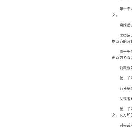
第一千零八
女。
离婚后，
离婚后，不
据双方的具
第一千零八
由双方协议
前款规定的
第一千零八
行使探望权
父或者母探
第一千零八
女、女方和
对夫或者