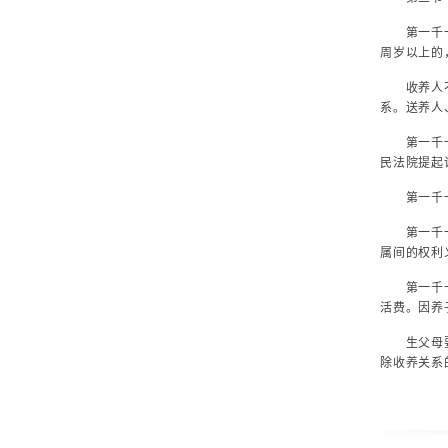
第一千一百
周岁以上的
收养人不履
系。送养人
第一千一百
民法院提起
第一千一百
第一千一百
属间的权利
第一千一百
活费。因养
生父母要求
除收养关系