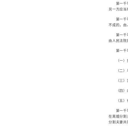
第一千零八
另一方应当
第一千零八
不成的，由
第一千零九
由人民法院
第一千零九
（一）
（二）与
（三）实
（四）虐
（五）有
第一千零九
在离婚分割
分割夫妻共