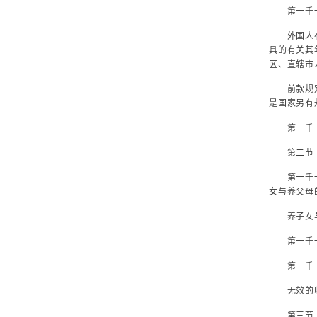
第一千一
外国人在中
具的有关其
区、直辖市
前款规定的
是国家另有
第一千一百
第二节 
第一千一百
女与养父母
养子女与生
第一千一百
第一千一百
无效的收
第三节 