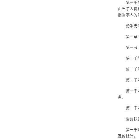
第一千零五
由当事人协
姻当事人的
婚姻无效
第三章 
第一节 
第一千零
第一千零
第一千零五
第一千零五
务。
第一千零
需要扶养的
第一千零六
定的除外。